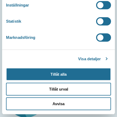
Inställningar
Telefon
Cardskipper: 0141-753090
Statistik
Mejl
support@cardskipper.se
Marknadsföring
Om webbplatsen
Integritetspolicy
Visa detaljer
Tillgänglighetsredogörelse
Tillåt alla
Tillåt urval
Avvisa