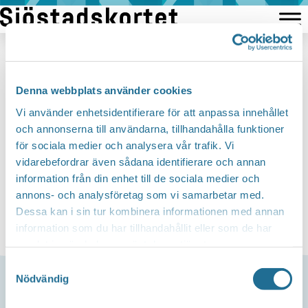
Hoppa
till
innehåll
Lämna ett svar
Denna webbplats använder cookies
Du måste vara
inloggad
för att publicera en
Vi använder enhetsidentifierare för att anpassa innehållet
och annonserna till användarna, tillhandahålla funktioner
kommentar.
för sociala medier och analysera vår trafik. Vi
vidarebefordrar även sådana identifierare och annan
information från din enhet till de sociala medier och
annons- och analysföretag som vi samarbetar med.
Dessa kan i sin tur kombinera informationen med annan
information som du har tillhandahållit eller som de har
samlat in när du har använt deras tjänster.
Samtyckesval
Nödvändig
Support