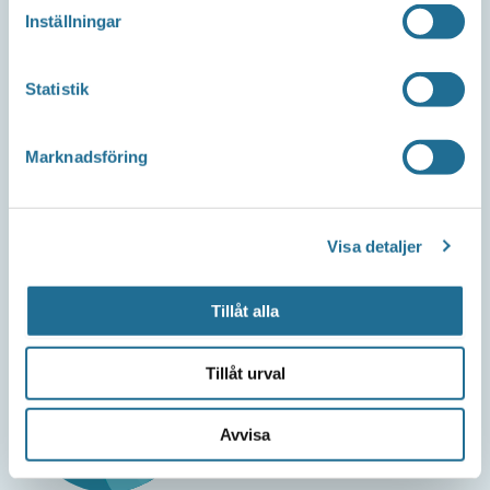
Inställningar
Telefon
Cardskipper: 0141-753090
Statistik
Mejl
support@cardskipper.se
Marknadsföring
Om webbplatsen
Integritetspolicy
Visa detaljer
Tillgänglighetsredogörelse
Tillåt alla
Tillåt urval
Avvisa