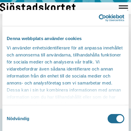
Hoppa
till
innehåll
Lämna ett svar
Denna webbplats använder cookies
Du måste vara
inloggad
för att publicera en
Vi använder enhetsidentifierare för att anpassa innehållet
och annonserna till användarna, tillhandahålla funktioner
kommentar.
för sociala medier och analysera vår trafik. Vi
vidarebefordrar även sådana identifierare och annan
information från din enhet till de sociala medier och
annons- och analysföretag som vi samarbetar med.
Dessa kan i sin tur kombinera informationen med annan
information som du har tillhandahållit eller som de har
samlat in när du har använt deras tjänster.
Samtyckesval
Nödvändig
Support