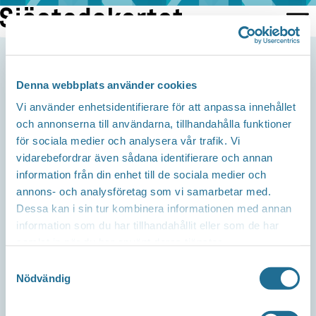
Hoppa
till
innehåll
Denna webbplats använder cookies
Support
Telefon
Vi använder enhetsidentifierare för att anpassa innehållet
och annonserna till användarna, tillhandahålla funktioner
Cardskipper: 0141-753090
för sociala medier och analysera vår trafik. Vi
Mejl
vidarebefordrar även sådana identifierare och annan
information från din enhet till de sociala medier och
support@cardskipper.se
annons- och analysföretag som vi samarbetar med.
Dessa kan i sin tur kombinera informationen med annan
Om webbplatsen
information som du har tillhandahållit eller som de har
samlat in när du har använt deras tjänster.
Integritetspolicy
Samtyckesval
Nödvändig
Tillgänglighetsredogörelse